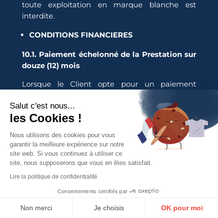
toute exploitation en marque blanche est
interdite.
CONDITIONS FINANCIERES
10.1. Paiement échelonné de la Prestation sur
douze (12) mois
Lorsque le Client opte pour un paiement
échelonné sur douze (12) mois, le prix total de la
Salut c'est nous...
Prestation est celui indiqué au Devis.
les Cookies !
Les Parties reconnaissent expressément que ce
paiement échelonné ne constitue pas un
Nous utilisons des cookies pour vous
garantir la meilleure expérience sur notre
abonnement à un service récurrent, mais une
site web. Si vous continuez à utiliser ce
facilité de paiement accordée au Client pour le
site, nous supposerons que vous en êtes satisfait.
règlement d’une Prestation globale,
Lire la politique de confidentialité
déterminée et commandée au Devis.
Consentements certifiés par
Le Client reconnaît que l’échéancier prévu au
Non merci
Je choisis
OK pour moi
Devis porte uniquement sur les modalités de